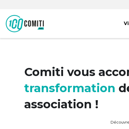
V
Une suit