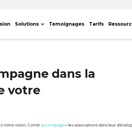
ision
Solutions
Temoignages
Tarifs
Ressourc
e de petites volontés fait un gros
- Charles Baudelaire -