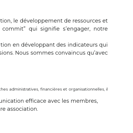
ociation
.