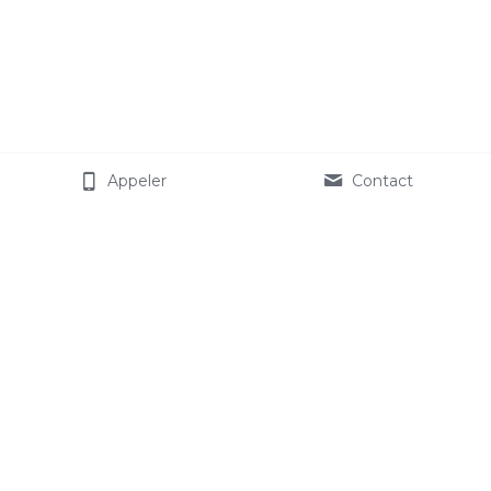
Appeler
Contact
Comiti Asso 
Associations 
Démarrer avec Comiti Asso
Notre vision 
Formations
Jobs
Etudes 
Tarifs
Legal 