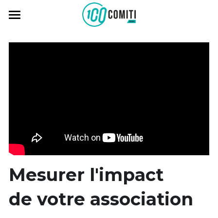
Vision
Solutions
Temoignages
Logiciel
Formations
Tarifs
Lab
Ressources
04 48 20 27 72 (9h - 18h30)
contact@comiti-asso.fr
Mesurer l'
impact
de votre association
Se Connecter