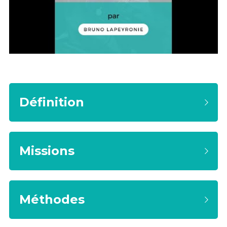
Définition
Missions
Méthodes