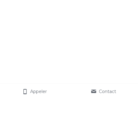
Appeler
Contact
Comiti Asso 
Associations 