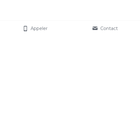
Appeler
Contact
Comiti Asso 
Associations 
Démarrer avec Comiti Asso
Notre vision 
Formations
Jobs
Etudes 
Tarifs
Legal 
Livret d'accueil
04 48 20 27 72 (9h - 18h3
Règlement Intérieur
0)