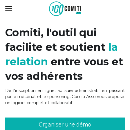
Vision
Comiti, l'outil qui 
Solutions
facilite et soutient 
la 
Temoignages
Logiciel
relation 
entre vous et 
Formations
Tarifs
vos adhérents
Lab
Ressources
04 48 20 27 72 (9h - 18h30)
De l'inscription en ligne, au suivi administratif en passant 
contact@comiti-asso.fr
par le mécénat et le sponsoring, Comiti Asso vous propose 
un logiciel complet et collaboratif
Organiser une démo
Se Connecter