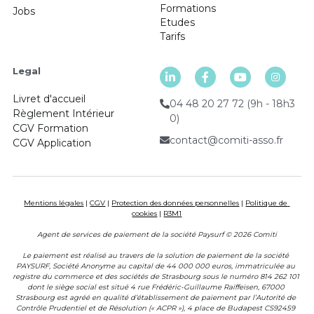
Formations
Jobs
Etudes 
Tarifs
Legal 
Livret d'accueil
04 48 20 27 72 (9h - 18h3
Règlement Intérieur
0)
CGV 
Formation
contact@comiti-asso.fr
CGV Application 
Mentions légales
 | 
CGV
 | 
Protection des données personnelles
 | 
Politique de 
cookies
 | 
R3M1
Agent de services de paiement de la société Paysurf © 2026 Comiti
Le paiement est réalisé au travers de la solution de paiement de la société 
PAYSURF, Société Anonyme au capital de 44 000 000 euros, immatriculée au 
registre du commerce et des sociétés de Strasbourg sous le numéro 814 262 101 
dont le siège social est situé 4 rue Frédéric-Guillaume Raiffeisen, 67000 
Strasbourg est agréé en qualité d’établissement de paiement par l’Autorité de 
Contrôle Prudentiel et de Résolution (« ACPR »), 4 place de Budapest CS92459 