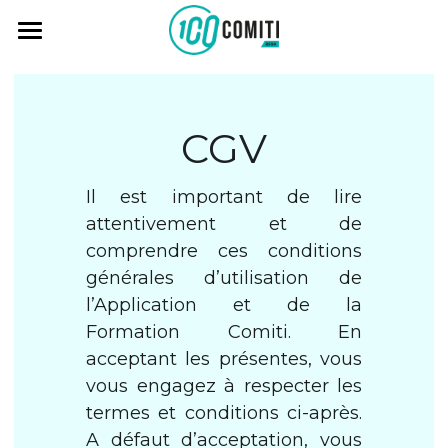
Vision
Solutions
CGV
Temoignages
Logiciel
Il est important de lire 
Formations
Tarifs
attentivement et de 
comprendre ces conditions 
Lab
Ressources
générales d’utilisation de 
04 48 20 27 72 (9h - 18h30)
l’Application et de la 
contact@comiti-asso.fr
Formation Comiti. En 
acceptant les présentes, vous 
vous engagez à respecter les 
termes et conditions ci-après. 
Se Connecter
A défaut d’acceptation, vous 