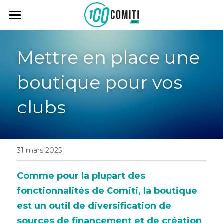
Vision
Mettre en place une 
Solutions
boutique pour vos 
Temoignages
Logiciel
clubs
Formations
Tarifs
Lab
Ressources
04 48 20 27 72 (9h - 18h30)
31 mars 2025
contact@comiti-asso.fr
Comme pour la plupart des 
fonctionnalités de Comiti, la boutique 
est un outil de diversification de 
sources de financement et de création 